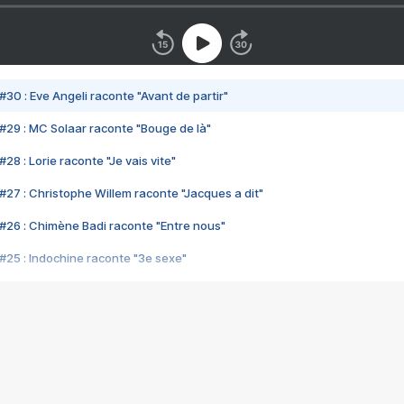
#30 : Eve Angeli raconte "Avant de partir"
#29 : MC Solaar raconte "Bouge de là"
28 : Lorie raconte "Je vais vite"
#27 : Christophe Willem raconte "Jacques a dit"
#26 : Chimène Badi raconte "Entre nous"
#25 : Indochine raconte "3e sexe"
#24 : Zaho raconte "C'est chelou"
#23 : Patrick Bruel raconte "Au café des délices"
#22 : Kyo raconte "Le chemin"
#21 : Nolwenn Leroy raconte "Cassé"