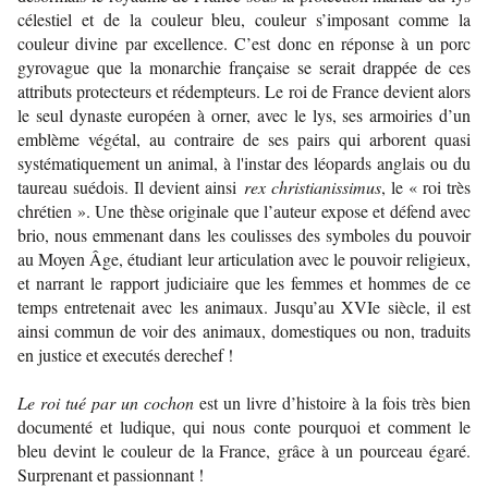
célestiel et de la couleur bleu, couleur s’imposant comme la
couleur divine par excellence. C’est donc en réponse à un porc
gyrovague que la monarchie française se serait drappée de ces
attributs protecteurs et rédempteurs. Le roi de France devient alors
le seul dynaste européen à orner, avec le lys, ses armoiries d’un
emblème végétal, au contraire de ses pairs qui arborent quasi
systématiquement un animal, à l'instar des léopards anglais ou du
taureau suédois. Il devient ainsi
rex christianissimus
, le « roi très
chrétien ». Une thèse originale que l’auteur expose et défend avec
brio, nous emmenant dans les coulisses des symboles du pouvoir
au Moyen Âge, étudiant leur articulation avec le pouvoir religieux,
et narrant le rapport judiciaire que les femmes et hommes de ce
temps entretenait avec les animaux. Jusqu’au XVIe siècle, il est
ainsi commun de voir des animaux, domestiques ou non, traduits
en justice et executés derechef !
Le roi tué par un cochon
est un livre d’histoire à la fois très bien
documenté et ludique, qui nous conte pourquoi et comment le
bleu devint le couleur de la France, grâce à un pourceau égaré.
Surprenant et passionnant !