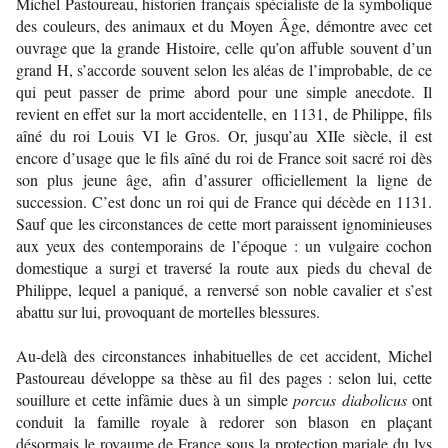
Michel Pastoureau, historien français spécialiste de la symbolique
des couleurs, des animaux et du Moyen Âge, démontre avec cet
ouvrage que la grande Histoire, celle qu’on affuble souvent d’un
grand H, s’accorde souvent selon les aléas de l’improbable, de ce
qui peut passer de prime abord pour une simple anecdote. Il
revient en effet sur la mort accidentelle, en 1131, de Philippe, fils
aîné du roi Louis VI le Gros. Or, jusqu’au XIIe siècle, il est
encore d’usage que le fils aîné du roi de France soit sacré roi dès
son plus jeune âge, afin d’assurer officiellement la ligne de
succession. C’est donc un roi qui de France qui décède en 1131.
Sauf que les circonstances de cette mort paraissent ignominieuses
aux yeux des contemporains de l’époque : un vulgaire cochon
domestique a surgi et traversé la route aux pieds du cheval de
Philippe, lequel a paniqué, a renversé son noble cavalier et s’est
abattu sur lui, provoquant de mortelles blessures.
Au-delà des circonstances inhabituelles de cet accident, Michel
Pastoureau développe sa thèse au fil des pages : selon lui, cette
souillure et cette infâmie dues à un simple
porcus diabolicus
ont
conduit la famille royale à redorer son blason en plaçant
désormais le royaume de France sous la protection mariale du lys